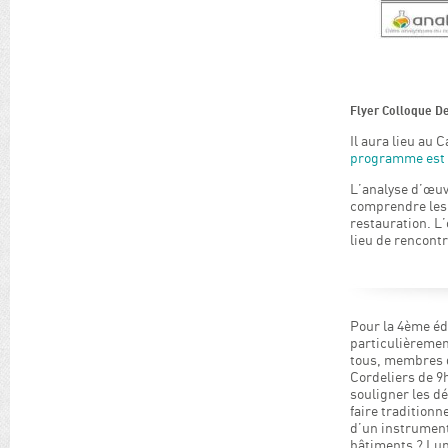
Flyer Colloque D
Il aura lieu au 
programme est 
L’analyse d’œuv
comprendre les 
restauration. L’
lieu de rencontr
Pour la 4ème éd
particulièrement
tous, membres d
Cordeliers de 9h
souligner les dé
faire traditionn
d’un instrument
bâtiments ? Lum